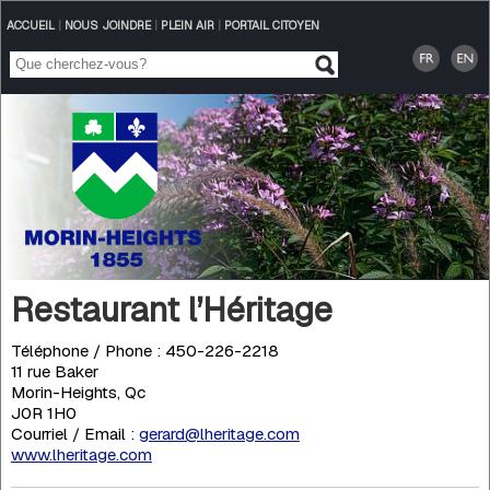
ACCUEIL
|
NOUS JOINDRE
|
PLEIN AIR
|
PORTAIL CITOYEN
Restaurant l’Héritage
Téléphone / Phone : 450-226-2218
11 rue Baker
Morin-Heights, Qc
J0R 1H0
Courriel / Email :
gerard@lheritage.com
www.lheritage.com