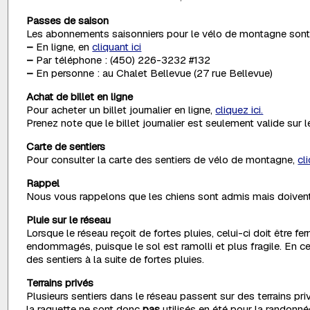
Passes de saison
Les abonnements saisonniers pour le vélo de montagne sont 
–
En ligne, en
cliquant ici
–
Par téléphone : (450) 226-3232 #132
–
En personne : au Chalet Bellevue (27 rue Bellevue)
Achat de billet en ligne
Pour acheter un billet journalier en ligne,
cliquez ici.
Prenez note que le billet journalier est seulement valide sur 
Carte de sentiers
Pour consulter la carte des sentiers de vélo de montagne,
cli
Rappel
Nous vous rappelons que les chiens sont admis mais doivent o
Pluie sur le réseau
Lorsque le réseau reçoit de fortes pluies, celui-ci doit être fer
endommagés, puisque le sol est ramolli et plus fragile. En ce
des sentiers à la suite de fortes pluies.
Terrains privés
Plusieurs sentiers dans le réseau passent sur des terrains pri
la raquette ne sont donc
pas
utilisés en été pour la randonné