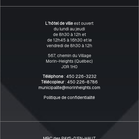
L’hôtel de ville
est ouvert
du lundi au jeudi
de 8h30 à 12h et
de 12h45 à 16h30 et le
vendredi de 8h30 à 12h
567, chemin du Village
Morin-Heights (Québec)
J0R 1H0
Téléphone
:
450 226-3232
Télécopieur
:
450 226-8786
municipalite@morinheights.com
Politique de confidentialité
MRC des PAYS-D’EN-HAUT