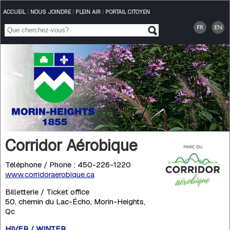
ACCUEIL
|
NOUS JOINDRE
|
PLEIN AIR
|
PORTAIL CITOYEN
Corridor Aérobique
Téléphone / Phone : 450-226-1220
www.corridoraerobique.ca
Billetterie / Ticket office
50, chemin du Lac-Écho, Morin-Heights,
Qc
HIVER / WINTER