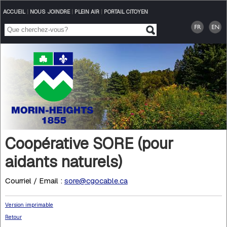
ACCUEIL
|
NOUS JOINDRE
|
PLEIN AIR
|
PORTAIL CITOYEN
Coopérative SORE (pour
aidants naturels)
Courriel / Email :
sore@cgocable.ca
Version imprimable
Retour