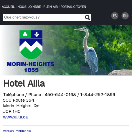
ACCUEIL
|
NOUS JOINDRE
|
PLEIN AIR
|
PORTAIL CITOYEN
Hotel Alila
Téléphone / Phone : 450-644-0168 / 1-844-252-1899
500 Route 364
Morin-Heights, Qc
J0R 1H0
www.alila.ca
Version imprimable