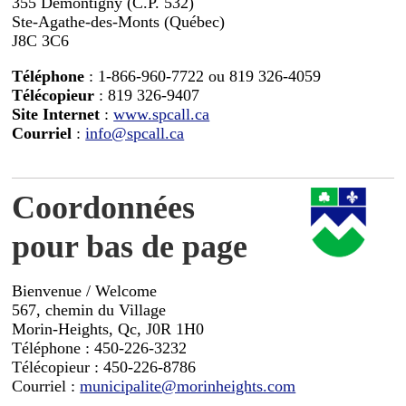
355 Demontigny (C.P. 532)
Ste-Agathe-des-Monts (Québec)
J8C 3C6
Téléphone
: 1-866-960-7722 ou 819 326-4059
Télécopieur
: 819 326-9407
Site Internet
:
www.spcall.ca
Courriel
:
info@spcall.ca
Coordonnées
pour bas de page
Bienvenue / Welcome
567, chemin du Village
Morin-Heights, Qc, J0R 1H0
Téléphone : 450-226-3232
Télécopieur : 450-226-8786
Courriel :
municipalite@morinheights.com