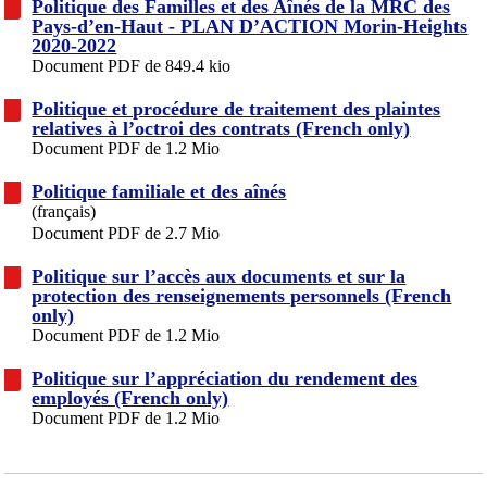
Politique des Familles et des Aînés de la MRC des
Pays-d’en-Haut - PLAN D’ACTION Morin-Heights
2020-2022
Document PDF de 849.4 kio
Politique et procédure de traitement des plaintes
relatives à l’octroi des contrats (French only)
Document PDF de 1.2 Mio
Politique familiale et des aînés
(français)
Document PDF de 2.7 Mio
Politique sur l’accès aux documents et sur la
protection des renseignements personnels (French
only)
Document PDF de 1.2 Mio
Politique sur l’appréciation du rendement des
employés (French only)
Document PDF de 1.2 Mio