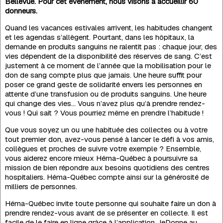
Bellevue. Pour cet évènement, nous visons à accueillir 60
donneurs.
Quand les vacances estivales arrivent, les habitudes changent
et les agendas s’allègent. Pourtant, dans les hôpitaux, la
demande en produits sanguins ne ralentit pas : chaque jour, des
vies dépendent de la disponibilité des réserves de sang. C’est
justement à ce moment de l’année que la mobilisation pour le
don de sang compte plus que jamais. Une heure suffit pour
poser ce grand geste de solidarité envers les personnes en
attente d’une transfusion ou de produits sanguins. Une heure
qui change des vies… Vous n’avez plus qu’à prendre rendez-
vous ! Qui sait ? Vous pourriez même en prendre l’habitude !
Que vous soyez un ou une habituée des collectes ou à votre
tout premier don, avez-vous pensé à lancer le défi à vos amis,
collègues et proches de suivre votre exemple ? Ensemble,
vous aiderez encore mieux Héma-Québec à poursuivre sa
mission de bien répondre aux besoins quotidiens des centres
hospitaliers. Héma-Québec compte ainsi sur la générosité de
milliers de personnes.
Héma-Québec invite toute personne qui souhaite faire un don à
prendre rendez-vous avant de se présenter en collecte. Il est
facile de le faire en ligne grâce à l’application JeDonne au