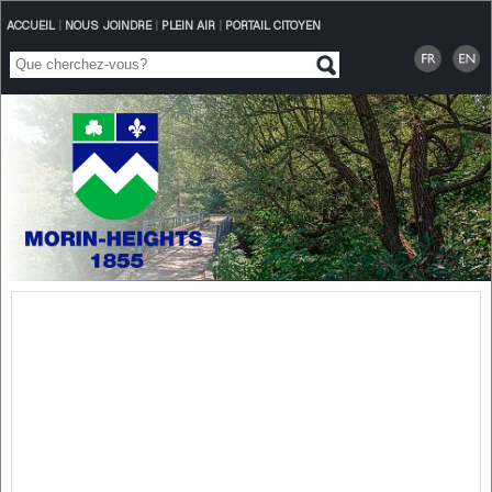
ACCUEIL
|
NOUS JOINDRE
|
PLEIN AIR
|
PORTAIL CITOYEN