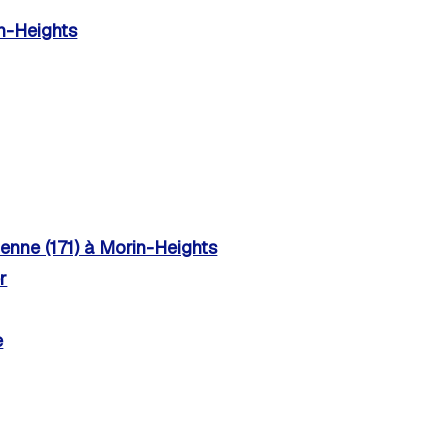
n-Heights
enne (171) à Morin-Heights
r
e