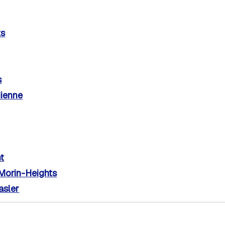
ts
s
dienne
nt
 Morin-Heights
asler