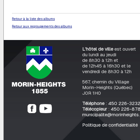
Retour à la liste des albums
Retour aux regroupements des albums
L’hôtel de ville
est ouvert
du lundi au jeudi
de 8h30 à 12h et
de 12h45 à 16h30 et le
vendredi de 8h30 à 12h
567, chemin du Village
Morin-Heights (Québec)
J0R 1H0
Téléphone
:
450 226-323
Télécopieur
:
450 226-87
municipalite@morinheights
Politique de confidentialité