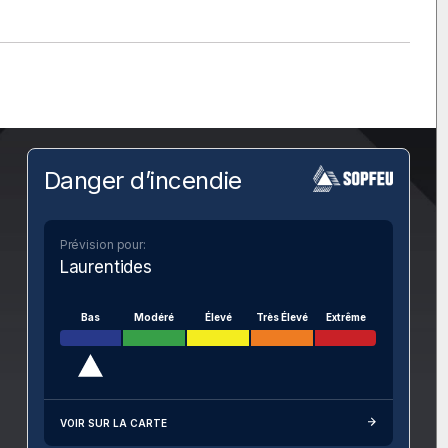
Danger d’incendie
Prévision pour:
Laurentides
Bas
Modéré
Élevé
Très Élevé
Extrême
VOIR SUR LA CARTE